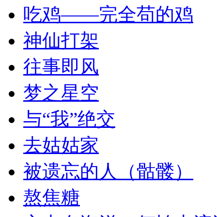
吃鸡——完全苟的鸡
神仙打架
往事即风
梦之星空
与“我”绝交
去姑姑家
被遗忘的人（骷髅）
熬焦糖