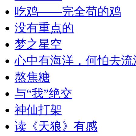
吃鸡——完全苟的鸡
没有重点的
梦之星空
心中有海洋，何怕去流
熬焦糖
与“我”绝交
神仙打架
读《天狼》有感