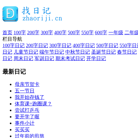
首页
100字
200字
300字
400字
500字
550字
600字
一年级
二年
栏目导航
100字日记
200字日记
300字日记
400字日记
500字日记
550字日
日记
儿童节日记
端午节日记
中秋节日记
圣诞节日记
春节日记
日记
周末日记
军训日记
期末考试日记
开学日记
最新日记
母亲节贺卡
五一节日
我开始存钱了
体育课=跑圈课？
尝试打乒乓
要开学了喔
事件小计
买买买
过年前的煎熬