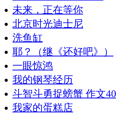
未来，正在等你
北京时光迪士尼
洗鱼缸
耶？（继《还好吧》）
一眼惊鸿
我的钢琴经历
斗智斗勇捉螃蟹 作文40
我家的蛋糕店