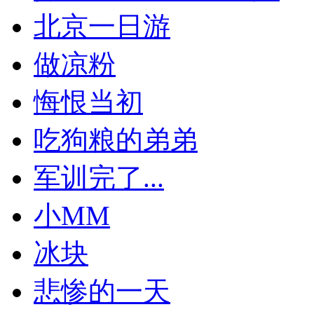
北京一日游
做凉粉
悔恨当初
吃狗粮的弟弟
军训完了...
小MM
冰块
悲惨的一天