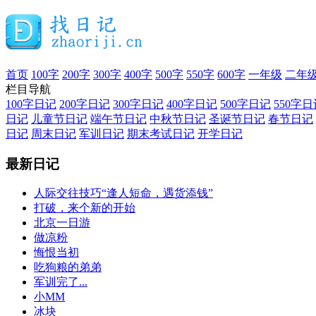
首页
100字
200字
300字
400字
500字
550字
600字
一年级
二年
栏目导航
100字日记
200字日记
300字日记
400字日记
500字日记
550字日
日记
儿童节日记
端午节日记
中秋节日记
圣诞节日记
春节日记
日记
周末日记
军训日记
期末考试日记
开学日记
最新日记
人际交往技巧“逢人短命，遇货添钱”
打破，来个新的开始
北京一日游
做凉粉
悔恨当初
吃狗粮的弟弟
军训完了...
小MM
冰块