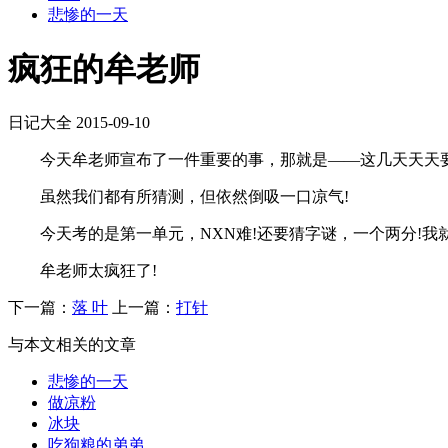
悲惨的一天
疯狂的牟老师
日记大全
2015-09-10
今天牟老师宣布了一件重要的事，那就是——这几天天天要
虽然我们都有所猜测，但依然倒吸一口凉气!
今天考的是第一单元，NXN难!还要猜字谜，一个两分!我就
牟老师太疯狂了!
下一篇：
落 叶
上一篇：
打针
与本文相关的文章
悲惨的一天
做凉粉
冰块
吃狗粮的弟弟