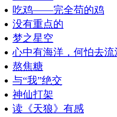
吃鸡——完全苟的鸡
没有重点的
梦之星空
心中有海洋，何怕去流
熬焦糖
与“我”绝交
神仙打架
读《天狼》有感