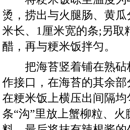
烫，捞出与火腿肠、黄瓜分
米长、1厘米宽的条;另
醋，再与粳米饭拌匀。
把海苔竖着铺在熟砧板
作接口，在海苔的其余部
在粳米饭上横压出间隔均匀
条“沟”里放上蟹柳粒、
料，最后将抹有辣根酱的