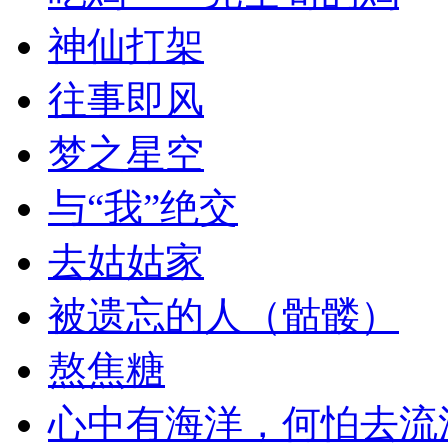
神仙打架
往事即风
梦之星空
与“我”绝交
去姑姑家
被遗忘的人（骷髅）
熬焦糖
心中有海洋，何怕去流