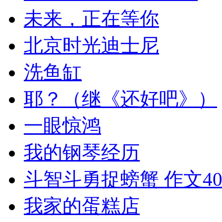
未来，正在等你
北京时光迪士尼
洗鱼缸
耶？（继《还好吧》）
一眼惊鸿
我的钢琴经历
斗智斗勇捉螃蟹 作文40
我家的蛋糕店