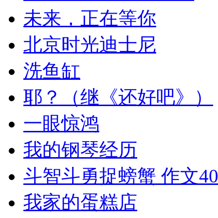
未来，正在等你
北京时光迪士尼
洗鱼缸
耶？（继《还好吧》）
一眼惊鸿
我的钢琴经历
斗智斗勇捉螃蟹 作文40
我家的蛋糕店