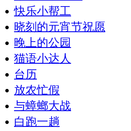
快乐小帮工
晓刻的元宵节祝愿
晚上的公园
猫语小达人
台历
放农忙假
与蟑螂大战
白跑一趟