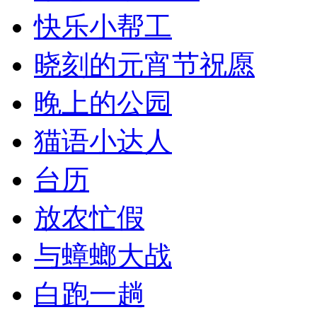
快乐小帮工
晓刻的元宵节祝愿
晚上的公园
猫语小达人
台历
放农忙假
与蟑螂大战
白跑一趟