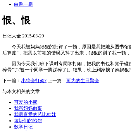
白跑一趟
恨、恨
日记大全
2015-03-29
今天我被妈妈狠狠的批评了一顿，原因是我把她从图书馆借给
后算账”，把我以前犯的错误又抖了出来，狠狠的训了我一顿，
因为今天我们班下课时有同学打闹，把我的书包和凳子碰倒了
碎骨”了(被一个同学一脚踩碎了)。结果，晚上到家挨了妈妈狠批
下一篇：
小狗会打架?
上一篇：
可为的生日聚会
与本文相关的文章
可爱的小熊
我帮妈妈做事
我最喜爱的芭比娃娃
垃圾们的抱怨
数学日记