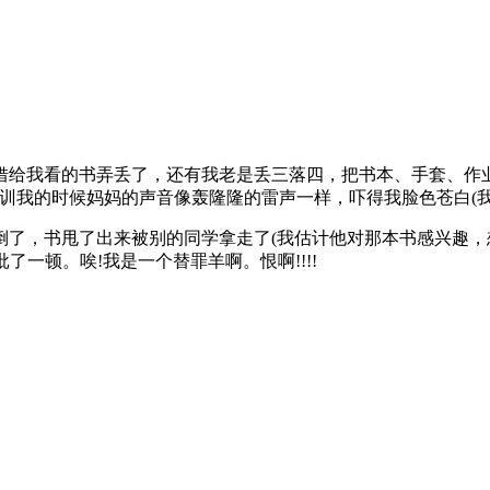
我看的书弄丢了，还有我老是丢三落四，把书本、手套、作业
训我的时候妈妈的声音像轰隆隆的雷声一样，吓得我脸色苍白(我
，书甩了出来被别的同学拿走了(我估计他对那本书感兴趣，想
了一顿。唉!我是一个替罪羊啊。恨啊!!!!