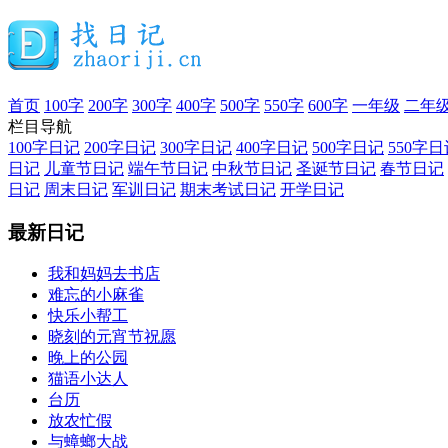
首页
100字
200字
300字
400字
500字
550字
600字
一年级
二年
栏目导航
100字日记
200字日记
300字日记
400字日记
500字日记
550字日
日记
儿童节日记
端午节日记
中秋节日记
圣诞节日记
春节日记
日记
周末日记
军训日记
期末考试日记
开学日记
最新日记
我和妈妈去书店
难忘的小麻雀
快乐小帮工
晓刻的元宵节祝愿
晚上的公园
猫语小达人
台历
放农忙假
与蟑螂大战