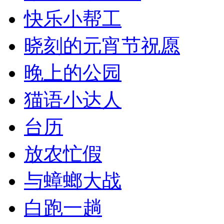
快乐小帮工
晓刻的元宵节祝愿
晚上的公园
猫语小达人
台历
放农忙假
与蟑螂大战
白跑一趟