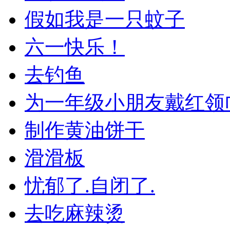
假如我是一只蚊子
六一快乐！
去钓鱼
为一年级小朋友戴红领
制作黄油饼干
滑滑板
忧郁了.自闭了.
去吃麻辣烫