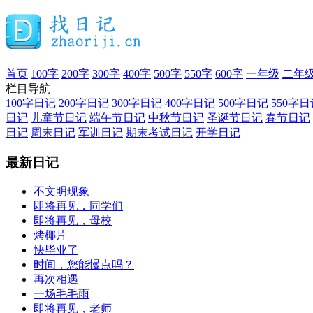
首页
100字
200字
300字
400字
500字
550字
600字
一年级
二年
栏目导航
100字日记
200字日记
300字日记
400字日记
500字日记
550字日
日记
儿童节日记
端午节日记
中秋节日记
圣诞节日记
春节日记
日记
周末日记
军训日记
期末考试日记
开学日记
最新日记
不文明现象
即将再见，同学们
即将再见，母校
烤椰片
快毕业了
时间，您能慢点吗？
再次相遇
一场毛毛雨
即将再见，老师