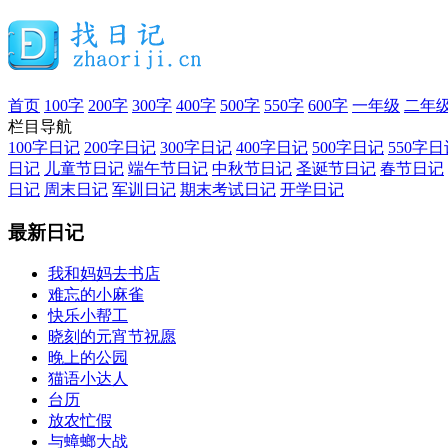
首页
100字
200字
300字
400字
500字
550字
600字
一年级
二年
栏目导航
100字日记
200字日记
300字日记
400字日记
500字日记
550字日
日记
儿童节日记
端午节日记
中秋节日记
圣诞节日记
春节日记
日记
周末日记
军训日记
期末考试日记
开学日记
最新日记
我和妈妈去书店
难忘的小麻雀
快乐小帮工
晓刻的元宵节祝愿
晚上的公园
猫语小达人
台历
放农忙假
与蟑螂大战