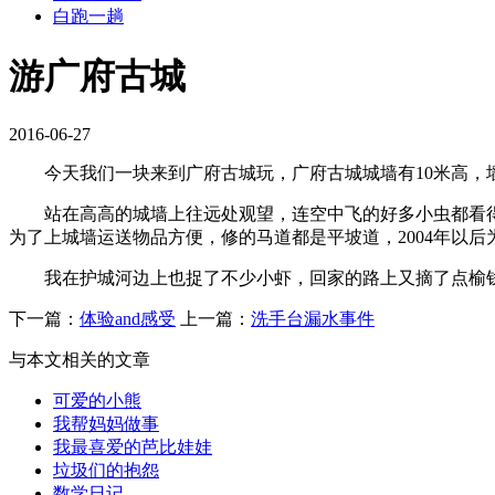
白跑一趟
游广府古城
2016-06-27
今天我们一块来到广府古城玩，广府古城城墙有10米高，墙
站在高高的城墙上往远处观望，连空中飞的好多小虫都看得
为了上城墙运送物品方便，修的马道都是平坡道，2004年以
我在护城河边上也捉了不少小虾，回家的路上又摘了点榆钱
下一篇：
体验and感受
上一篇：
洗手台漏水事件
与本文相关的文章
可爱的小熊
我帮妈妈做事
我最喜爱的芭比娃娃
垃圾们的抱怨
数学日记