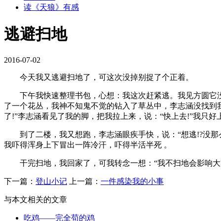
读《天狼》有感
逃避扫地
2016-07-02
今天我又逃避扫地了，可这次没掉别捉了个正着。
下午我快速整理书包，心想：我这次赶紧逃。我见方圆它没有
了一个花丛，我神不知鬼不觉的钻入了草丛中，李志涵没找到我
了!”李志涵看见了我的脚，把我拉上来，说：“快上去!”我只好
到了二楼，我又想跑，李志涵眼疾手快，说：“想逃!?没那么
我吓得浑身上下冒出一阵冷汗，吓得半活半死 。
干完扫地，我回家了，可我转念一想：“我不扫地会影响大家
下一篇：
登山小记
上一篇：
一件感染我的小事
与本文相关的文章
吃鸡——完全苟的鸡