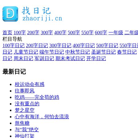
首页
100字
200字
300字
400字
500字
550字
600字
一年级
二年
栏目导航
100字日记
200字日记
300字日记
400字日记
500字日记
550字日
日记
儿童节日记
端午节日记
中秋节日记
圣诞节日记
春节日记
日记
周末日记
军训日记
期末考试日记
开学日记
最新日记
校运动会有感
往事即风
吃鸡——完全苟的鸡
没有重点的
梦之星空
心中有海洋，何怕去流浪
熬焦糖
与“我”绝交
神仙打架