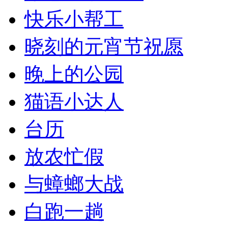
快乐小帮工
晓刻的元宵节祝愿
晚上的公园
猫语小达人
台历
放农忙假
与蟑螂大战
白跑一趟