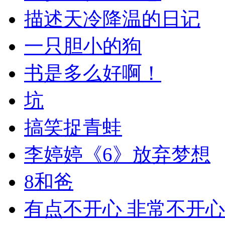
描述天冷降温的日记
一只胆小的狗
书是多么好啊！
坑
搞笑捉青蛙
李婷婷《6》放弃梦想
8和爸
有点不开心 非常不开心