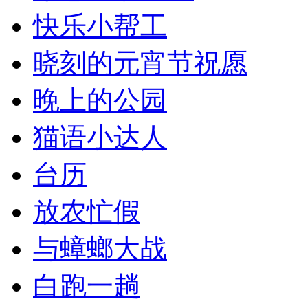
快乐小帮工
晓刻的元宵节祝愿
晚上的公园
猫语小达人
台历
放农忙假
与蟑螂大战
白跑一趟