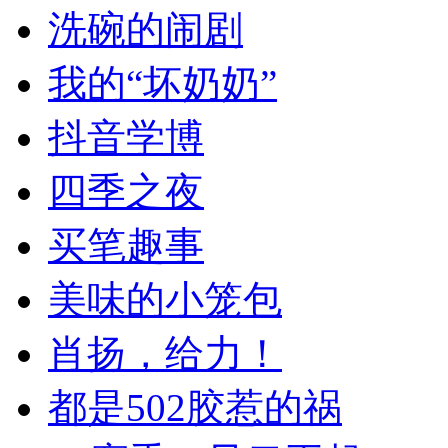
洗碗的闹剧
我的“坏奶奶”
抖音学博
四季之夜
买笔趣事
美味的小笼包
肖扬，给力！
都是502胶惹的祸