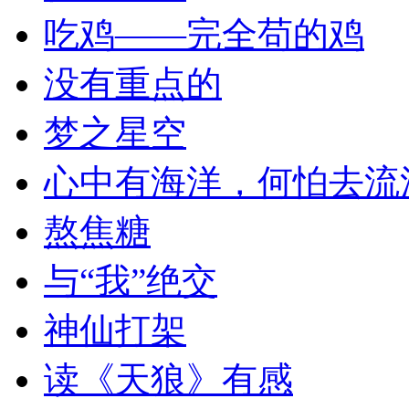
吃鸡——完全苟的鸡
没有重点的
梦之星空
心中有海洋，何怕去流
熬焦糖
与“我”绝交
神仙打架
读《天狼》有感