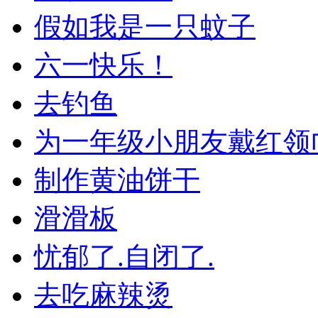
假如我是一只蚊子
六一快乐！
去钓鱼
为一年级小朋友戴红领
制作黄油饼干
滑滑板
忧郁了.自闭了.
去吃麻辣烫