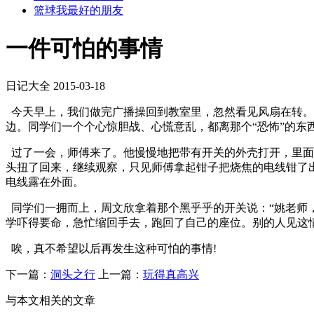
篮球我最好的朋友
一件可怕的事情
日记大全
2015-03-18
今天早上，我们做完广播操回到教室里，忽然看见风扇在转。
边。同学们一个个心惊胆战、心慌意乱，都离那个“恐怖”的东
过了一会，师傅来了。他慢慢地把带有开关的外壳打开，里面
头扭了回来，继续观察，只见师傅拿起钳子把烧焦的电线钳了出
电线露在外面。
同学们一拥而上，周文欣拿着那个黑乎乎的开关说：“姚老师，
学吓得要命，急忙缩回手去，跑回了自己的座位。别的人见这
唉，真不希望以后再发生这种可怕的事情!
下一篇：
洞头之行
上一篇：
玩得真高兴
与本文相关的文章