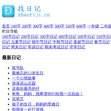
首页
100字
200字
300字
400字
500字
550字
600字
一年级
二年
栏目导航
100字日记
200字日记
300字日记
400字日记
500字日记
550字日
日记
儿童节日记
端午节日记
中秋节日记
圣诞节日记
春节日记
日记
周末日记
军训日记
期末考试日记
开学日记
最新日记
鼓号队
最难忘的12岁生日
一个心情故事
游漫花山庄园
这条街最亮的仔
爸爸、妈妈，我希望你们给我一点自由！
买笔芯
孩子的生日，妈妈的受难日
和朋友一起打游戏