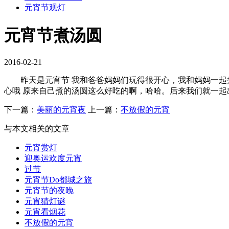
元宵节观灯
元宵节煮汤圆
2016-02-21
昨天是元宵节 我和爸爸妈妈们玩得很开心，我和妈妈一起煮
心哦 原来自己煮的汤圆这么好吃的啊，哈哈。后来我们就一起
下一篇：
美丽的元宵夜
上一篇：
不放假的元宵
与本文相关的文章
元宵赏灯
迎奥运欢度元宵
过节
元宵节Do都城之旅
元宵节的夜晚
元宵猜灯谜
元宵看烟花
不放假的元宵