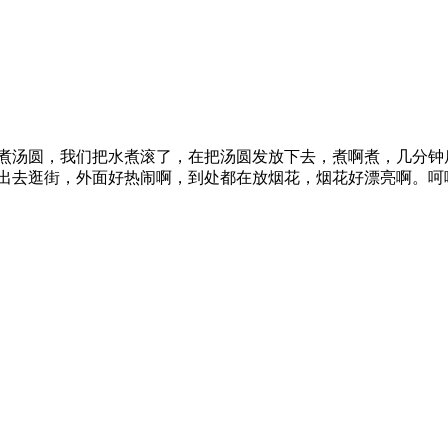
汤圆，我们把水煮滚了，在把汤圆发放下去，煮啊煮，几分钟后
出去逛街，外面好热闹啊，到处都在放烟花，烟花好漂亮啊。呵呵，