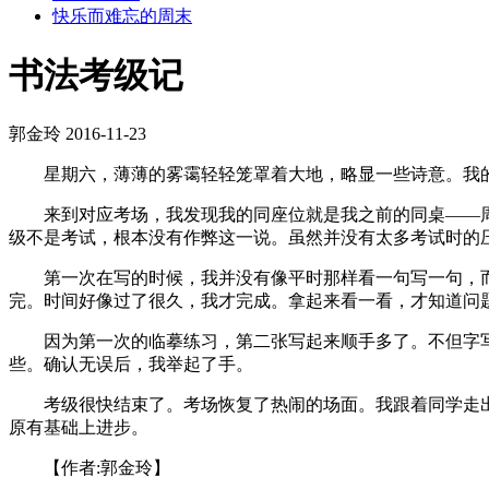
快乐而难忘的周末
书法考级记
郭金玲
2016-11-23
星期六，薄薄的雾霭轻轻笼罩着大地，略显一些诗意。我的
来到对应考场，我发现我的同座位就是我之前的同桌——周
级不是考试，根本没有作弊这一说。虽然并没有太多考试时的
第一次在写的时候，我并没有像平时那样看一句写一句，而
完。时间好像过了很久，我才完成。拿起来看一看，才知道问
因为第一次的临摹练习，第二张写起来顺手多了。不但字写
些。确认无误后，我举起了手。
考级很快结束了。考场恢复了热闹的场面。我跟着同学走出教
原有基础上进步。
【作者:郭金玲】