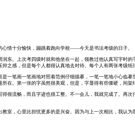
心情十分愉快，蹦跳着跑向学校——今天是书法考级的日子。
润东。上次考四级时就和他坐在一起，领教过他认真写字时的字
压抑之感，但是每个人都很认真地去对待。每个人有两张考级纸
是一笔画一笔画地对照着范例仔细描摹，一笔一笔地小心临摹范
题所在。第一张的字虽然很美观，但是，字显得有些僵硬，间架
得很流畅，而且字迹也很工整。不一会儿，我就完成了。再次仔
室，心里比担忧更多的是兴奋。因为与上一次相比，我认为我