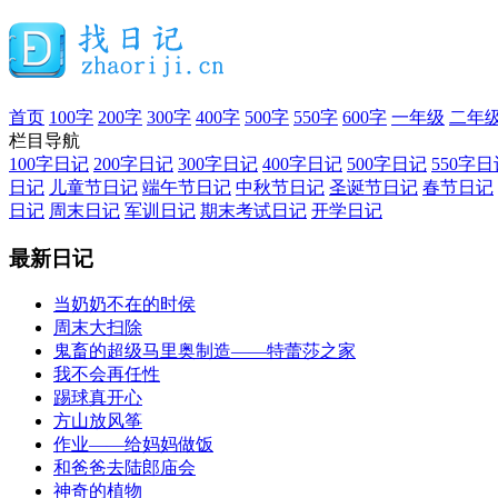
首页
100字
200字
300字
400字
500字
550字
600字
一年级
二年
栏目导航
100字日记
200字日记
300字日记
400字日记
500字日记
550字日
日记
儿童节日记
端午节日记
中秋节日记
圣诞节日记
春节日记
日记
周末日记
军训日记
期末考试日记
开学日记
最新日记
当奶奶不在的时侯
周末大扫除
鬼畜的超级马里奥制造——特蕾莎之家
我不会再任性
踢球真开心
方山放风筝
作业——给妈妈做饭
和爸爸去陆郎庙会
神奇的植物