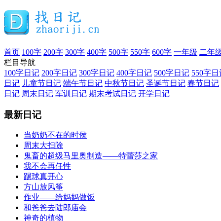
首页
100字
200字
300字
400字
500字
550字
600字
一年级
二年
栏目导航
100字日记
200字日记
300字日记
400字日记
500字日记
550字日
日记
儿童节日记
端午节日记
中秋节日记
圣诞节日记
春节日记
日记
周末日记
军训日记
期末考试日记
开学日记
最新日记
当奶奶不在的时侯
周末大扫除
鬼畜的超级马里奥制造——特蕾莎之家
我不会再任性
踢球真开心
方山放风筝
作业——给妈妈做饭
和爸爸去陆郎庙会
神奇的植物