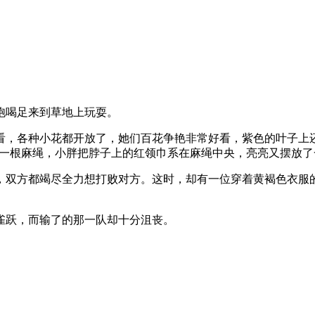
喝足来到草地上玩耍。
各种小花都开放了，她们百花争艳非常好看，紫色的叶子上还
带了一根麻绳，小胖把脖子上的红领巾系在麻绳中央，亮亮又摆放
双方都竭尽全力想打败对方。这时，却有一位穿着黄褐色衣服的
跃，而输了的那一队却十分沮丧。